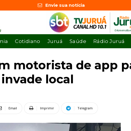
Envie sua notícia
mia
Cotidiano
Juruá
Saúde
Rádio Juruá
 motorista de app pa
 invade local
Email
Imprimir
Telegram