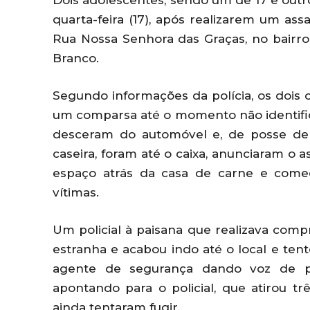
Dois adolescentes, sendo um de 17 e outr
quarta-feira (17), após realizarem um as
Rua Nossa Senhora das Graças, no bairro
Branco.
Segundo informações da polícia, os doi
um comparsa até o momento não identific
desceram do automóvel e, de posse de
caseira, foram até o caixa, anunciaram o 
espaço atrás da casa de carne e começ
vítimas.
Um policial à paisana que realizava co
estranha e acabou indo até o local e ten
agente de segurança dando voz de 
apontando para o policial, que atirou t
ainda tentaram fugir.