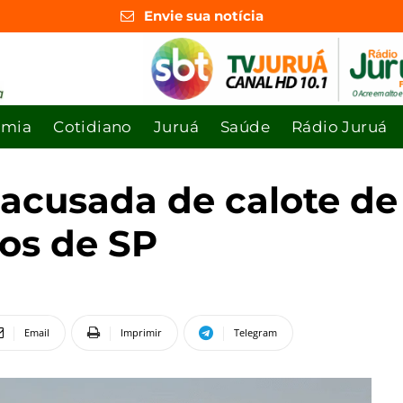
Envie sua notícia
omia
Cotidiano
Juruá
Saúde
Rádio Juruá
 acusada de calote de
os de SP
Email
Imprimir
Telegram