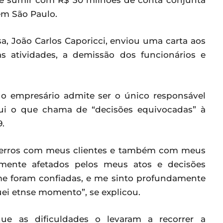
de sumir com R$ 30 milhões de conta conjunta
em São Paulo.
a, João Carlos Caporicci, enviou uma carta aos
s atividades, a demissão dos funcionários e
 o empresário admite ser o único responsável
bui o que chama de “decisões equivocadas” à
.
s erros com meus clientes e também com meus
amente afetados pelos meus atos e decisões
me foram confiadas, e me sinto profundamente
ei etnse momento”, se explicou.
e as dificuldades o levaram a recorrer a