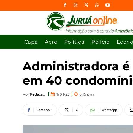
Capa
Acre
Política
Polícia
Econ
Administradora é
em 40 condomíni
Redação
1/04/23
Por
6:15 pm
Facebook
X
WhatsApp