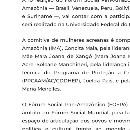
A 10° edição do Fórum Social Pan-Amazô
Amazônia — Brasil, Venezuela, Peru, Bolív
e Suriname —, vai contar com a particip
será realizado na Universidade Federal do 
A comitiva de mulheres acreanas é compo
Amazônia (IMA), Concita Maia, pela lidera
Mãe Mara Joana de Xangô (Mara Joana Ma
Acre, Soleane Manchineri, pela lideranç
técnica do Programa de Proteção a Cr
(PPCAAM/AC/CDDHEP), Joelda Pais, e pela
Maria Meirelles.
O Fórum Social Pan-Amazônico (FOSPA) 
âmbito do Fórum Social Mundial, para lu
espaço de articulação dos povos e movime
política e cultural frente ao modelo 