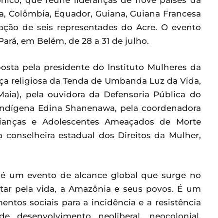
nico, que reúne lideranças de nove países da
ia, Colômbia, Equador, Guiana, Guiana Francesa
ação de seis representades do Acre. O evento
Pará, em Belém, de 28 a 31 de julho.
sta pela presidente do Instituto Mulheres da
nça religiosa da Tenda de Umbanda Luz da Vida,
ia), pela ouvidora da Defensoria Pública do
a indígena Edina Shanenawa, pela coordenadora
ianças e Adolescentes Ameaçados de Morte
 conselheira estadual dos Direitos da Mulher,
é um evento de alcance global que surge no
tar pela vida, a Amazônia e seus povos. É um
ntos sociais para a incidência e a resistência
de desenvolvimento neoliberal, neocolonial,