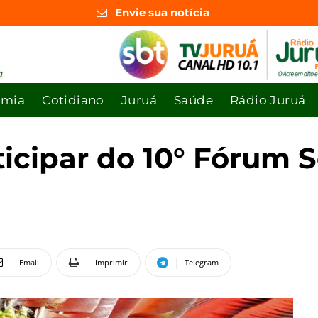
Envie sua notícia
omia
Cotidiano
Juruá
Saúde
Rádio Juruá
icipar do 10° Fórum S
Email
Imprimir
Telegram