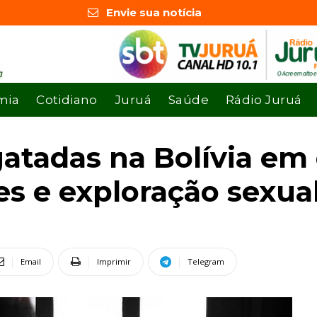
Envie sua notícia
mia
Cotidiano
Juruá
Saúde
Rádio Juruá
atadas na Bolívia em
es e exploração sexua
Email
Imprimir
Telegram