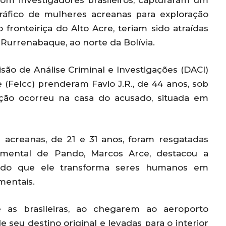
com investigadores brasileiros, capturaram um
tráfico de mulheres acreanas para exploração
 fronteiriça do Alto Acre, teriam sido atraídas
Rurrenabaque, ao norte da Bolívia.
isão de Análise Criminal e Investigações (DACI)
(Felcc) prenderam Favio J.R., de 44 anos, sob
nção ocorreu na casa do acusado, situada em
acreanas, de 21 e 31 anos, foram resgatadas
amental de Pando, Marcos Arce, destacou a
ando que ele transforma seres humanos em
mentais.
ue as brasileiras, ao chegarem ao aeroporto
e seu destino original e levadas para o interior