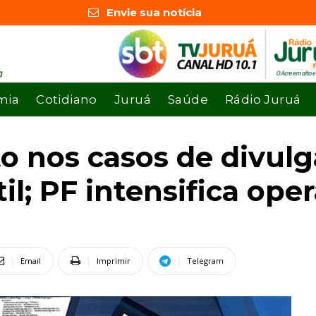
Envie sua notícia
mia
Cotidiano
Juruá
Saúde
Rádio Juruá
o nos casos de divul
il; PF intensifica ope
Email
Imprimir
Telegram