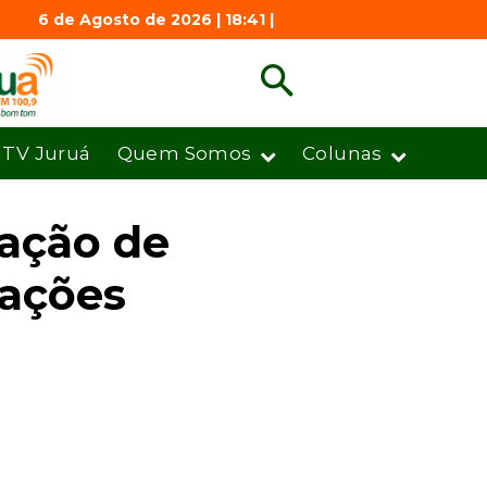
6 de Agosto de 2026 | 18:41 |
TV Juruá
Quem Somos
Colunas
gação de
rações