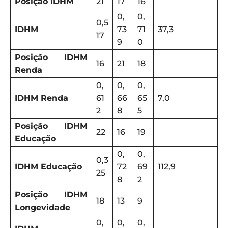
Posição IDHM
21
17
16
0,
0,
0,5
IDHM
73
71
37,3
17
9
0
Posição IDHM
16
21
18
Renda
0,
0,
0,
IDHM Renda
61
66
65
7,0
2
8
5
Posição IDHM
22
16
19
Educação
0,
0,
0,3
IDHM Educação
72
69
112,9
25
8
2
Posição IDHM
18
13
9
Longevidade
0,
0,
0,