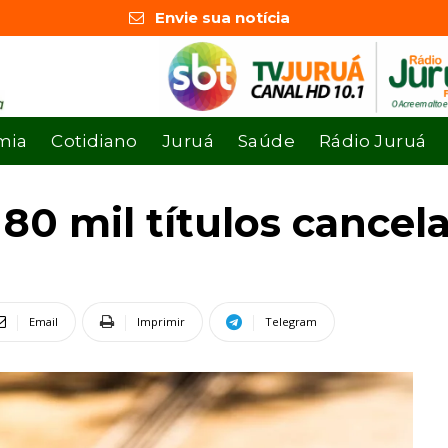
Envie sua notícia
mia
Cotidiano
Juruá
Saúde
Rádio Juruá
80 mil títulos cancel
Email
Imprimir
Telegram