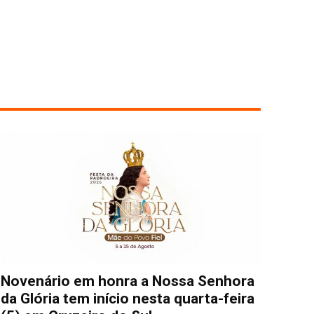
Novenário em honra a Nossa Senhora
da Glória tem início nesta quarta-feira