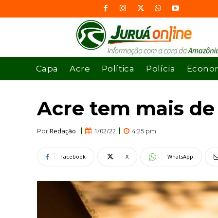
Capa
Acre
Política
Polícia
Econo
Acre tem mais de 
Redação
1/02/22
Por
4:25 pm
Facebook
X
WhatsApp