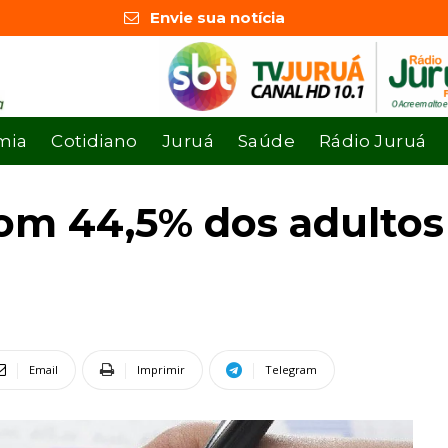
Envie sua notícia
mia
Cotidiano
Juruá
Saúde
Rádio Juruá
 com 44,5% dos adulto
Email
Imprimir
Telegram