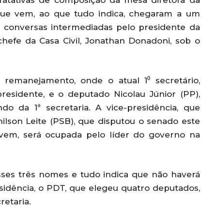
tratativas de composição da mesa diretora da
 que vem, ao que tudo indica, chegaram a um
 conversas intermediadas pelo presidente da
chefe da Casa Civil, Jonathan Donadoni, sob o
remanejamento, onde o atual 1⁰ secretário,
residente, e o deputado Nicolau Júnior (PP),
o da 1ª secretaria. A vice-presidência, que
lson Leite (PSB), que disputou o senado este
vem, será ocupada pelo líder do governo na
ses três nomes e tudo indica que não haverá
sidência, o PDT, que elegeu quatro deputados,
retaria.