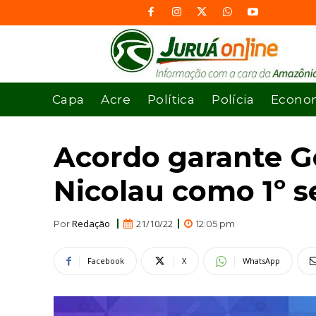
Capa
Acre
Política
Polícia
Econo
Acordo garante G
Nicolau como 1º s
Redação
21/10/22
Por
12:05 pm
Facebook
X
WhatsApp