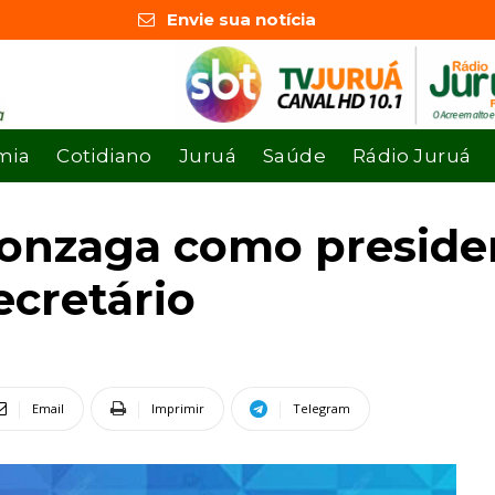
Envie sua notícia
mia
Cotidiano
Juruá
Saúde
Rádio Juruá
onzaga como presiden
ecretário
Email
Imprimir
Telegram