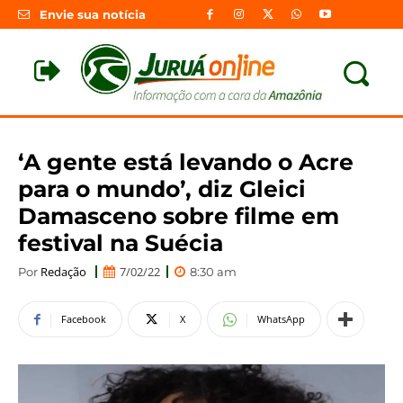
Envie sua notícia
‘A gente está levando o Acre
para o mundo’, diz Gleici
Damasceno sobre filme em
festival na Suécia
Redação
7/02/22
Por
8:30 am
Facebook
X
WhatsApp