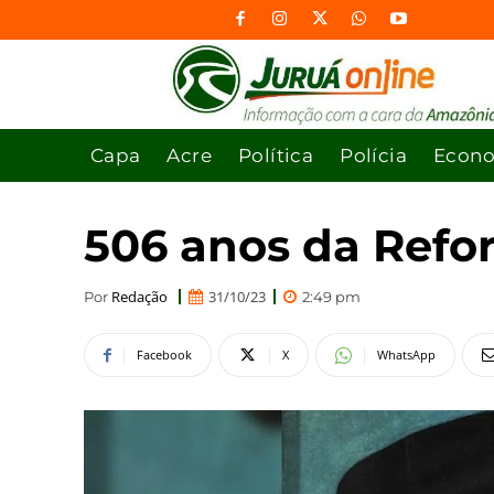
Capa
Acre
Política
Polícia
Econ
506 anos da Refo
Redação
31/10/23
Por
2:49 pm
Facebook
X
WhatsApp