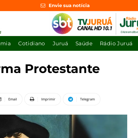
Envie sua notícia
omia
Cotidiano
Juruá
Saúde
Rádio Juruá
rma Protestante
Email
Imprimir
Telegram